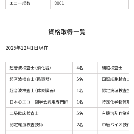
エコー総数
8061
資格取得一覧
2025年12月1日現在
超音波検査士（消化器）
4名
細胞検査士
超音波検査士（循環器）
5名
国際細胞検査士
超音波検査士（体表臓器）
1名
認定病理検査技
日本心エコー図学会認定専門師
1名
特定化学物質取
二級臨床検査士
5名
有機溶剤作業主
認定輸血検査技師
2名
中級バイオ技術