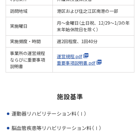
訪問地域
港区および住之江区南港の一部
月～金曜日（土日祝、12/29～1/3の年
実施曜日
末年始休院日を除く）
実施頻度・時間
週2回程度、1回40分
事業所の運営規程
運営規程.pdf
ならびに重要事項
重要事項説明書.pdf
説明書
施設基準
運動器リハビリテーション料（Ⅰ）
脳血管疾患等リハビリテーション料（Ⅰ）