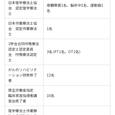
日本理学療法士協
脊髄障害1名、脳卒中1名、運動器1
会 認定理学療法
名
士
日本作業療法士協
会 認定作業療法
1名
士
3学会合同呼吸療法
認定士認定委員
3名（PT1名、OT2名）
会 呼吸療法認定
士
がんのリハビリテ
ーション研修修了
12名
者
厚生労働省指定
臨床実習指導者講
10名
習会修了者
理学療法士作業療