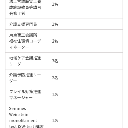
法士言語聴覚士養
1名
成施設教員等講習
会修了者
介護支援専門員
1名
東京商工会議所
福祉住環境コーデ
2名
ィネーター
地域ケア会議推進
3名
リーダー
介護予防推進リー
2名
ダー
フレイル対策推進
1名
マネージャー
Semmes
Weinstein
monofilament
1名
test (SW-test)講習