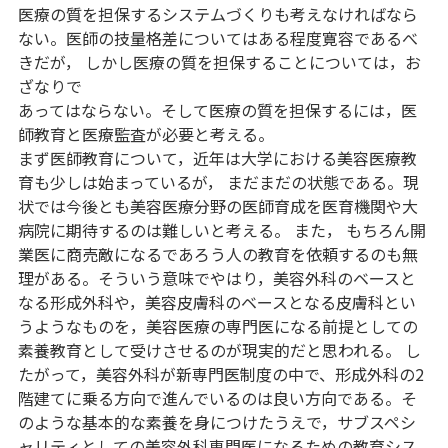
医療の質を担保するシステムづくりも考えなければなら
ない。医師の技量格差についてはある程度寛容であるべ
きだが， しかし医療の質を担保することについては，お
ざなりで
あってはならない。そして医療の質を担保するには，医
師教育と医療監査が必要と考える。
まず医師教育について，近年は大学における美容医療教
育も少しは始まっているが， まだまだの状態である。現
状では今後とも美容医療分野の医師育成を医育機関や大
病院に期待するのは難しいと考える。 また， もちろん開
業医に商売敵になるであろう人の教育を依頼するのも無
理がある。そういう意味でやはり，美容外科のベースと
なる形成外科や，美容皮膚科のベースとなる皮膚科とい
うようなものを，美容医療の専門医になる前提としての
素養教育として受けさせるのが現実的だと思われる。 し
たがって，美容外科が新専門医制度の中で、形成外科の2
階建てに乗る方向で進んでいるのは良い方向である。そ
のような基本的な素養を身につけたうえで，サブスペシ
ャリティとしての美容外科専門医になるための教育シス