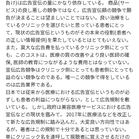
負け)は広告宣伝の量にかなり依存している。 商品(サー
ビス)の良し悪しの競争ではなく，広告宣伝額の競争で勝
負が決まることは望ましいことではない。良い治療をし
ているクリニックを選びたいと思っている患者にとっ
て，現状の広告宣伝というものがその本来の役割(患者へ
の正しい情報提供)を果たしているとはとてもいえない。
また，莫大な広告費を払っているクリニック側にとって
も，このコストは，医療の質の改善やより良い医師の確
保, 医師の教育につながるような費用とはなっていない。
宣伝広告競争はクリニック側にとっても患者側にとっても
益のない競争なのである。唯一この競争で得をしている
のは広告業界である。
日本では従来から医療における広告宣伝というものが必
ずしも患者の利益につながらない，として広告規制を敷
いている。 しかし政府は美容医療サービスにおける広告
宣伝などの現状を鑑みて， 2017年に医療法などを改正し
て新たな広告規制に踏み込んだ。大変良い方向性ではあ
るが，著者はこの規制で十分であるとは思っていない。
単にクリニック名を連呼して視聴者に覚えさせるだけの