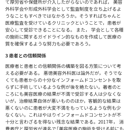
て厚労省や保健所が介入したがらないのであれば， 美容
外科学会や形成外科学会として監査制度を立ち上げるよ
うなこともすべきではなかろうか。そうすればちゃんと
医療監査を受けているクリニックということで，患者が
安心して受診できることになる。 また， 学会として各種
の施術に関するガイドライン的なものを作成して医療の
質を確保するような努力も必要であろう。
3 患者との信頼関係
医療者と患者との信頼関係の構築を図る方策について考
える必要がある。 悪徳美容外科医は論外だが，そうでな
くても患者からの十分なインフォームドコンセントを取
らずに手術しているような例が後を絶たない。著者のと
ころにも美容医療の結果が不満で受診する人は少なくな
いが，治療結果自体が悪いもののほか，客観的な結果は
悪くないのに患者が大変不満をもっているような例も少
なくない。これはやはりインフォームドコンセントが不
十分と言わざるを得ない残念な結果である。2017年， 消
費者庁と厚労省が連名で「美容医療の施術を受ける前にも