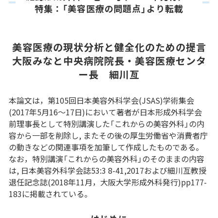
特集：「美容医療の問題点」より転載
美容医療の現状分析と健全化のための提言
大阪みなと中央病院院長・美容医療センタ
ー長 細川亙
本論文は，第105回日本美容外科学会(JSAS)学術集会
(2017年5月16～17日)において著者が日本形成外科学会
前理事長として特別講演した「これからの美容外科」の内
容から一部を削除し, またその後の厚生労働省や消費者庁
の動きなどの関連事項を加筆して作成したものである。
なお，特別講演「これからの美容外科」のそのままの内容
は, 日本美容外科学会誌53:3 8-41,2017および細川亙教授
退任記念誌(2018年11月，大阪大学形成外科発行)pp177-
183に掲載されている。