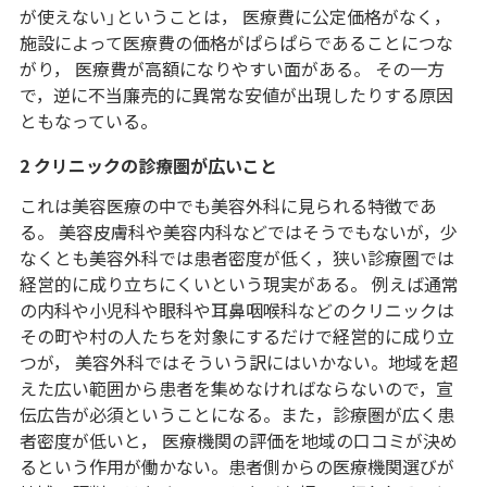
が使えない」ということは， 医療費に公定価格がなく，
施設によって医療費の価格がぱらぱらであることにつな
がり， 医療費が高額になりやすい面がある。 その一方
で，逆に不当廉売的に異常な安値が出現したりする原因
ともなっている。
2 クリニックの診療圏が広いこと
これは美容医療の中でも美容外科に見られる特徴であ
る。 美容皮膚科や美容内科などではそうでもないが，少
なくとも美容外科では患者密度が低く，狭い診療圏では
経営的に成り立ちにくいという現実がある。 例えば通常
の内科や小児科や眼科や耳鼻咽喉科などのクリニックは
その町や村の人たちを対象にするだけで経営的に成り立
つが， 美容外科ではそういう訳にはいかない。地域を超
えた広い範囲から患者を集めなければならないので，宣
伝広告が必須ということになる。また，診療圏が広く患
者密度が低いと， 医療機関の評価を地域の口コミが決め
るという作用が働かない。患者側からの医療機関選びが