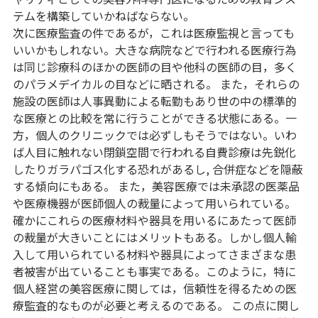
テムを構築していかねばならない。
次に医療監査の件であるが，これは医療監視と言っても
いいかもしれない。大きな病院などで行われる医療行為
は同じ診療科のほかの医師の目や他科の医師の目，多く
のパラメデイカルの目などに晒される。 また，それらの
施設の医師は人事異動による転勤もあり世の中の標準的
な医療との比較を常に行うことができる状態にある。一
方，個人のクリニックでは必ずしもそうではない。いわ
ば人目に触れない閉鎖空間で行われる自費診療は先鋭化
したりガラパゴス化する恐れがあるし, 合併症などを隠蔽
する傾向にもある。 また，美容医療では未承認の医薬品
や医療機器が医師個人の裁量によって用いられている。
確かにこれらの医療材料や器具を用いるにあたって医師
の裁量が大きいことにはメリットもある。しかし個人輸
入して用いられている材料や器具によってさまざまな患
者被害が出ていることも事実である。このように，特に
個人経営の美容医療に関しては，信頼性を得るための医
療監査的なものが必要と考えるのである。 この点に関し