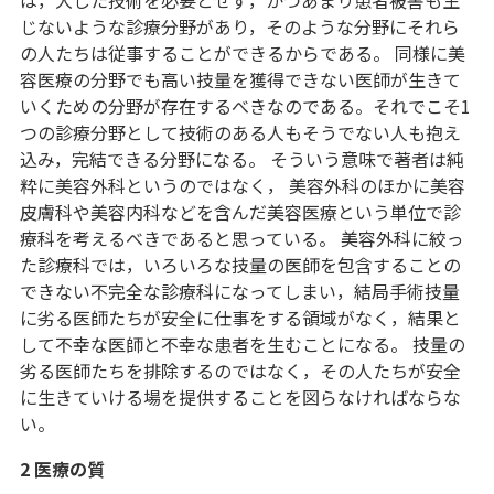
は，大した技術を必要とせず，かつあまり患者被害も生
じないような診療分野があり，そのような分野にそれら
の人たちは従事することができるからである。 同様に美
容医療の分野でも高い技量を獲得できない医師が生きて
いくための分野が存在するべきなのである。それでこそ1
つの診療分野として技術のある人もそうでない人も抱え
込み，完結できる分野になる。 そういう意味で著者は純
粋に美容外科というのではなく， 美容外科のほかに美容
皮膚科や美容内科などを含んだ美容医療という単位で診
療科を考えるべきであると思っている。 美容外科に絞っ
た診療科では，いろいろな技量の医師を包含することの
できない不完全な診療科になってしまい，結局手術技量
に劣る医師たちが安全に仕事をする領域がなく，結果と
して不幸な医師と不幸な患者を生むことになる。 技量の
劣る医師たちを排除するのではなく，その人たちが安全
に生きていける場を提供することを図らなければならな
い。
2 医療の質