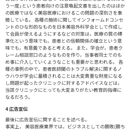
う一度」という患者向けの注意喚起文書を出したのはほか
の医療ではなく美容医療におけるこの問題の深刻さを象
徴している。 各種の施術に関してインフォームドコンセ
ントのひな形的なものを日本美容外科学会として作成し
て会員が使えるようにするなどの対策は，医療の質の標
準化という意味でも，患者との信頼関係の確立という意
味でも，有意義であると考える。 また，学会が，患者ク
レーム相談窓口のようなものを作り，当事者同士でのも
め事に介入していくようなことも重要かと思われる。 各
種の事例の中で，患者医師聞のトラブル解決に関するノ
ウハウが学会に蓄積されることは大変貴重な財産になる
し問題が起ったクリニックに対するアドバイスなどは，
当該クリニックにとっても大変ありがたい教育的指導に
なるだろう。
4 広告宣伝
最後に広告宣伝に関することを述べる。
事実上， 美容医療業界では，ビジネスとしての勝敗(勝ち