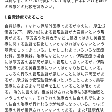
は異なるこの3つの特徴について考察し日本におけるほか
の医療との比較を試みたい。
1 自費診療であること
自費診療，すなわち保険外医療であるがゆえに， 厚生労
働省(以下， 厚労省)による管理監督が大変緩いという現
実がある。 厚労省や消費者庁なども最近では少し美容医
療に関する監督を強化していかなければならないという
意識をもってきている。しかしこれまでいろいろな医療
材料，医療機器，治療法などについて，保険医療の場合
には厚労省の各部局が厳しく管理してきているが，保険
外医療である美容医療についてはかなり放任している。
もちろん行政の管理監督が厳しいことには功罪両面があ
るが，厚労省の管理監督が緩いということによって美容
医療にさまざまな問題点を生じていることは確かであ
る。 端的に言えば，権威付けされた治療法(標準治療)と
いうものがなく，それぞれの施療者の独自の判断によっ
て独自の治療が行われるのが常態になっている。 つまり
医療の質が担保されていないのである。 また「健康保険