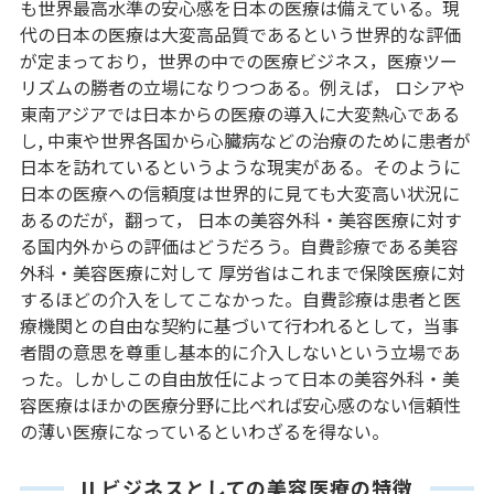
も世界最高水準の安心感を日本の医療は備えている。現
代の日本の医療は大変高品質であるという世界的な評価
が定まっており，世界の中での医療ビジネス，医療ツー
リズムの勝者の立場になりつつある。例えば， ロシアや
東南アジアでは日本からの医療の導入に大変熱心である
し, 中東や世界各国から心臓病などの治療のために患者が
日本を訪れているというような現実がある。そのように
日本の医療への信頼度は世界的に見ても大変高い状況に
あるのだが，翻って， 日本の美容外科・美容医療に対す
る国内外からの評価はどうだろう。自費診療である美容
外科・美容医療に対して 厚労省はこれまで保険医療に対
するほどの介入をしてこなかった。自費診療は患者と医
療機関との自由な契約に基づいて行われるとして，当事
者間の意思を尊重し基本的に介入しないという立場であ
った。しかしこの自由放任によって日本の美容外科・美
容医療はほかの医療分野に比べれば安心感のない信頼性
の薄い医療になっているといわざるを得ない。
II ビジネスとしての美容医療の特徴