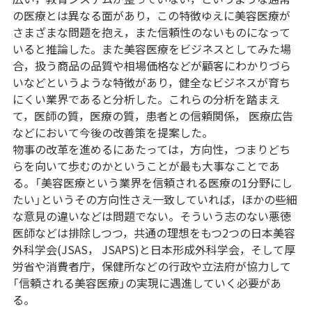
の医療とは異なる面があり，この特徴ゆえに美容医療が
さまざまな問題を抱え，また信頼性のないものになって
いると推論した。また美容医療をビジネスとしてみた場
合，扱う商品の品質や相場価格などが顧客にわかりづら
いなどというような特徴があり，健全なビジネスが育ち
にくい業界であると分析した。これらの分析を踏まえ
て，医師の質，医療の質，患者との信頼関係， 医療広告
などにおいて今後の改善策を提案した。
物事の改革を進めるにあたっては，方向性，つまりどち
らを向いて歩むのかということが最も大事なことであ
る。「美容医療という業界を信頼される医療の1分野にし
たい」というその方向性さえ一致していれば，ほかの些細
な意見の違いなどは問題でない。そういう志のない悪徳
医師などは排除しつつ，共通の理想をもつ2つの日本美容
外科学会(JSAS， JSAPS)と日本形成外科学会，そして厚
労省や消費者庁，保健所などの行政や立法府が協力して
「信頼される美容医療」の実現に遇進していく必要があ
る。