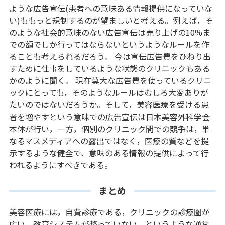
ような広告宣伝(患者への意味ある情報提供になっていな
い)ももっと規制するのが望ましいと考える。例えば，そ
のような社会的意味のない広告宣伝は売り上げの10%ま
での額でしか行ってはならないというようなルールを作
ることも考えられるだろう。 今は宣伝広告費をひねり出
すために仕事をしているような状態のクリニックもある
かのように聞く。 現在莫大な広告費を使っているクリニ
ックにとっても，そのようなルールはむしろ大変ありが
たいのではないだろうか。そして，美容医療を受ける患
者を増やすという意味での広告宣伝は日本美容外科学会
本体が行い，一方，個別のクリニック間での競争は，単
なるマスメディアへの露出ではなく，医療の質などを提
示するような健全で、意味のある情報の提供によって行
われるようにすべきである。
まとめ
美容医療には，自費診療である，クリニックの診療圏が
広い，教育システムが整っていない，というような通常