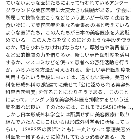
ていないような医師たちによって行われているアンダー
グラウンドな美容医療に大変大きな問題がある。 学会に
所属して技術を磨こうなどという思いが一切なく患者を
食い物にして美容医療を単なる金集めの場と考えている
ような医師たち，この人たちが日本の美容医療を大変貶
めている。 この人たちを除くのにどのような手段を使う
のか，頭をひねらなければならない。厚労省や消費者庁
など公的機関の力を借りるか，新しい専門医制度を活用
するか，マスコミなどを使って患者への啓発活動を行う
か，いろいろな方法が考えられる。 新しい専門医制度を
利用するという手段においては，遠くない将来，美容外
科を形成外科の2階建てに乗せて「公に認められる美容外
科専門医制度」を作ることになりそうである。 このこと
によって，アングラ的な美容外科医を排除するという道
筋を取れば良い。そのためには，これまでJSASに所属し,
しかし日本形成外科学会には所属せずに美容医療に取り
組んでいた人にもこれからは形成外科学会に所属しても
らい， JSAPS系の医師とともに一丸となって悪徳美容外
科医を一掃するように協力してもらう必要がある。 た