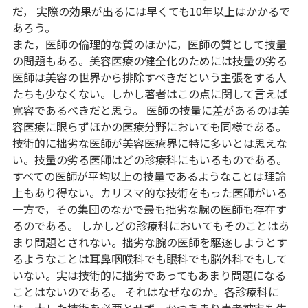
だ， 実際の効果が出るには早くても10年以上はかかるで
あろう。
また，医師の倫理的な質のほかに，医師の質として技量
の問題もある。美容医療の健全化のためには技量の劣る
医師は美容の世界から排除すべきだという主張をする人
たちも少なくない。しかし著者はこの点に関して言えば
寛容であるべきだと思う。 医師の技量に差があるのは美
容医療に限らずほかの医療分野においても同様である。
技術的に拙劣な医師が美容医療界に特に多いとは思えな
い。技量の劣る医師はどの診療科にもいるものである。
すべての医師が平均以上の技量であるようなことは理論
上もあり得ない。カリスマ的な技術をもった医師がいる
一方で，その集団のなかで最も拙劣な腕の医師も存在す
るのである。 しかしどの診療科においてもそのことはあ
まり問題とされない。拙劣な腕の医師を駆逐しようとす
るようなことは耳鼻咽喉科でも眼科でも脳外科でもして
いない。実は技術的に拙劣であってもあまり問題になる
ことはないのである。 それはなぜなのか。各診療科に