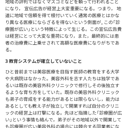
地域の評判ではなくマスコミなどを頼って行われること
になり， 宣伝広告が経営上大変重要になる。つまり， 地
道に地域で信頼を得て根付いていく通常の医療とはかな
り異なる医療にならざるを得ないという側面が, この「診
療圏が広い」という特徴によって生じる。この宣伝広告費
は経営にとって大変な重荷になり，また，最終的には患
者の治療費に上乗せされて高額な医療費になりがちであ
る。
3 教育システムが確立していないこと
ひと昔前までは美容医療を目指す医師の教育をする大学
や大病院はなかった。美容外科を志す人たちは独学であ
るいは既存の美容外科クリニックで修行しその後独立す
るような育ち方をしていた。既存の美容外科クリニック
も弟子の育成をする能力があるとは限らないし，能力は
あるとしても教え子が独立して開業すれば自分のクリニ
ックの経営上は打撃になる。先ほど指摘した「診療圏が広
い」という事情も絡んで，弟子がその地域以外で開業して
も診療圏が広い美容外科の場合には競合する同業者にな